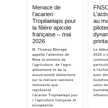
apic
Menace de
FNSO
l’acarien
L’acti
Tropilaelaps pour
au moi
la filière apicole
pilote
française – mai
dyna
2026
printa
M. Thomas Ménagé
Le débu
appelle l’attention de
2026 s’i
Mme la ministre de
continui
l’agriculture, de l’agro-
particul
alimentaire et de la
à l’éche
souveraineté alimentaire
avec des
sur la menace sanitaire
toutefoi
imminente que
selon le
représente
humidité
l’acarien Tropilaelaps pou
influenc
r l’apiculture française et
FNS
européenne