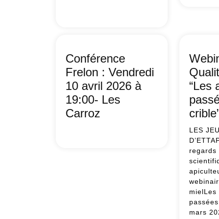
:
Menace
L’act
de
apic
l’acarien
au
Tropilaelaps
mois
pour
d’avr
Conférence
Webin
la
:
Frelon : Vendredi
Quali
filière
pilot
10 avril 2026 à
“Les 
apicole
la
française
dyn
19:00- Les
passé
–
prin
Carroz
crible
mai
2026
LES JE
Conférence
D’ETTAP
Frelon
regards
:
scientif
Vendredi
apiculte
10
webinair
avril
mielLes
2026
passées 
à
mars 20
19:00-