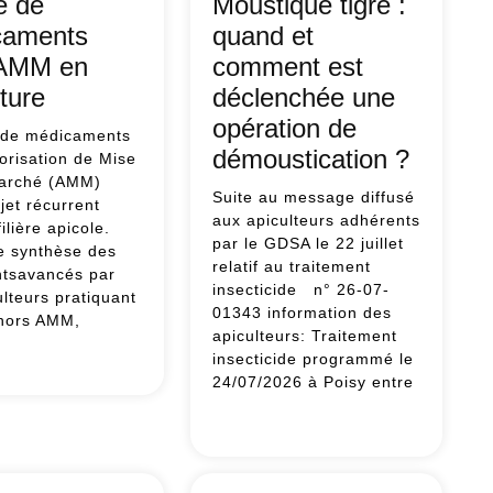
e de
Moustique tigre :
caments
quand et
 AMM en
comment est
lture
déclenchée une
opération de
 de médicaments
démoustication ?
orisation de Mise
Marché (AMM)
Suite au message diffusé
jet récurrent
aux apiculteurs adhérents
ilière apicole.
par le GDSA le 22 juillet
ne synthèse des
relatif au traitement
tsavancés par
insecticide n° 26-07-
ulteurs pratiquant
01343 information des
 hors AMM,
apiculteurs: Traitement
insecticide programmé le
ge
24/07/2026 à Poisy entre
icaments
Moustique
tigre
M
:
quand