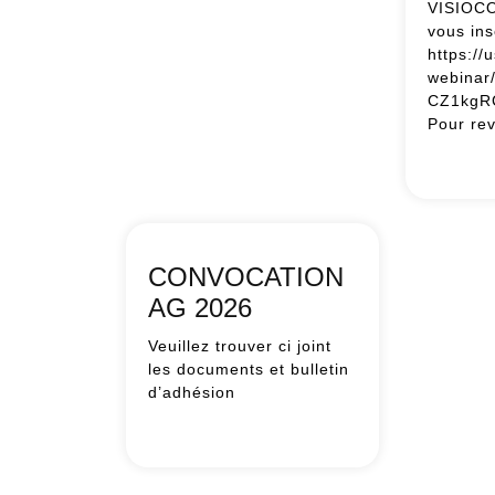
VISIOC
Les
vous ins
Carroz
https:/
webinar
CZ1kgR
Pour rev
Webi
:
Qual
du
miel
CONVOCATION
“Les
AG 2026
anal
pass
Veuillez trouver ci joint
au
les documents et bulletin
cribl
d’adhésion
CONVOCATION
AG
2026