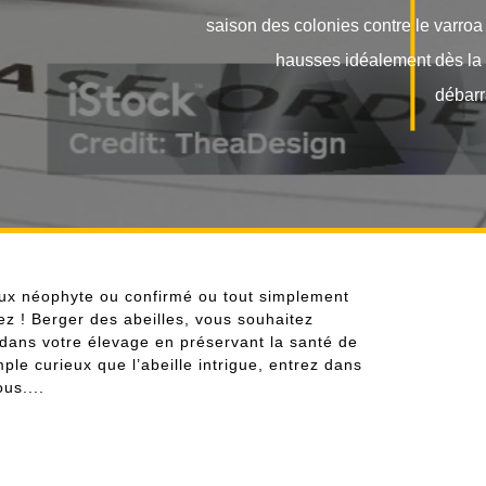
est à réaliser après le retrait des
i-juillet. Il est indispensable de
asser les colonies des varroas à
rieux néophyte ou confirmé ou tout simplement
ez ! Berger des abeilles, vous souhaitez
dans votre élevage en préservant la santé de
ple curieux que l’abeille intrigue, entrez dans
us....