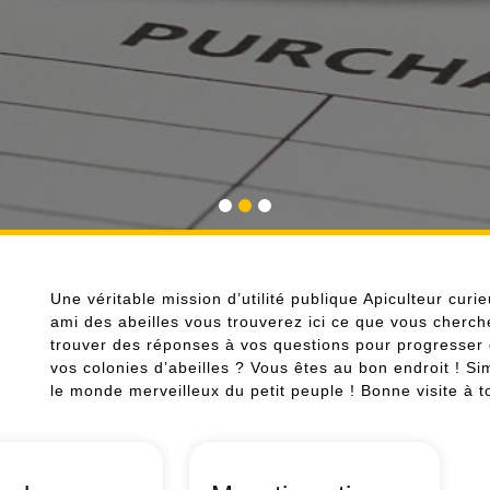
saison des colonies contre le varroa 
hausses idéalement dès la m
débarr
Une véritable mission d’utilité publique Apiculteur cu
ami des abeilles vous trouverez ici ce que vous cherch
trouver des réponses à vos questions pour progresser 
vos colonies d’abeilles ? Vous êtes au bon endroit ! Sim
le monde merveilleux du petit peuple ! Bonne visite à to