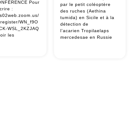
ONFÉRENCE Pour
par le petit coléoptère
crire :
des ruches (Aethina
/us02web.zoom.us/
tumida) en Sicile et à la
/register/WN_f9O
détection de
CK-WSL_2KZJAQ
l’acarien Tropilaelaps
oir les
mercedesae en Russie
naire
Apiculture
:
ité
appel
à
un
renforcement
yses
de
ées
la
vigilance
e”
vis-
à-
vis
des
risques