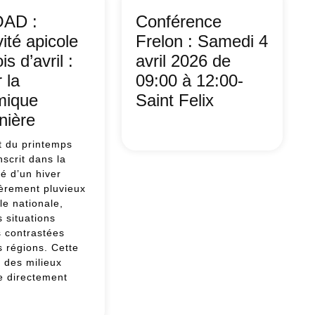
ulture
et
AD :
Conférence
comment
vité apicole
Frelon : Samedi 4
est
s d’avril :
avril 2026 de
déclenchée
une
r la
09:00 à 12:00-
opération
mique
Saint Felix
de
nière
démoustication
Conférence
?
Frelon
t du printemps
:
nscrit dans la
Samedi
té d’un hiver
4
ièrement pluvieux
avril
lle nationale,
2026
 situations
de
s contrastées
09:00
s régions. Cette
à
 des milieux
12:00-
e directement
Saint
OAD
Felix