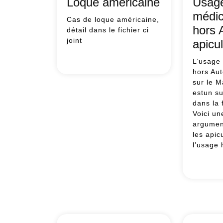
Loque américaine
Usag
médi
Cas de loque américaine,
hors
détail dans le fichier ci
joint
apicu
Loque
L’usage
américaine
hors Aut
sur le 
estun su
dans la f
Voici u
argumen
les apic
l’usage
Usa
de
méd
hors
AM
en