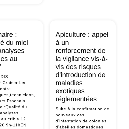
ivité
ole
il
aire :
Apiculture : appel
té du miel
à un
er
analyses
renforcement de
amique
es au
la vigilance vis-à-
tanière
”
vis des risques
d’introduction de
UDIS
maladies
·Croiser les
 entre
exotiques
iques,techniciens,
réglementées
urs Prochain
e :Qualité du
Suite à la confirmation de
 analyses
nouveaux cas
au crible 12
d’infestation de colonies
26 9h-11hEN
d’abeilles domestiques