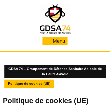
Skip
to
content
Menu
Menu
GDSA 74 – Groupement de Défense Sanitaire Apicole de
la Haute-Savoie
Politique de cookies (UE)
Politique de cookies (UE)