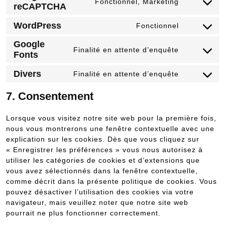
Fonctionnel, Marketing
reCAPTCHA
Consent
to
WordPress
Fonctionnel
service
Consent
google-
to
Google
recaptcha
Finalité en attente d’enquête
service
Fonts
Consent
wordpress
to
Divers
Finalité en attente d’enquête
service
Consent
google-
to
7. Consentement
fonts
service
divers
Lorsque vous visitez notre site web pour la première fois,
nous vous montrerons une fenêtre contextuelle avec une
explication sur les cookies. Dès que vous cliquez sur
« Enregistrer les préférences » vous nous autorisez à
utiliser les catégories de cookies et d’extensions que
vous avez sélectionnés dans la fenêtre contextuelle,
comme décrit dans la présente politique de cookies. Vous
pouvez désactiver l’utilisation des cookies via votre
navigateur, mais veuillez noter que notre site web
pourrait ne plus fonctionner correctement.