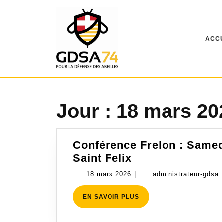
Skip
to
content
ACC
Jour :
18 mars 20
Conférence Frelon : Samedi
Conférence
Saint Felix
Frelon
18
18 mars 2026
|
administrateur-gdsa
:
mars
Samedi
EN
EN SAVOIR PLUS
2026
SAVOIR
4
PLUS
avril