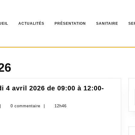
UEIL
ACTUALITÉS
PRÉSENTATION
SANITAIRE
SE
26
 4 avril 2026 de 09:00 à 12:00-
administrateur-
|
0 commentaire
|
12h46
gdsa