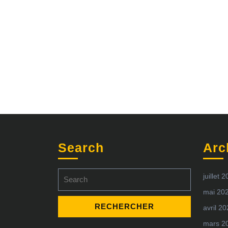
Search
Arc
Search
juillet 
for:
mai 20
avril 2
mars 2