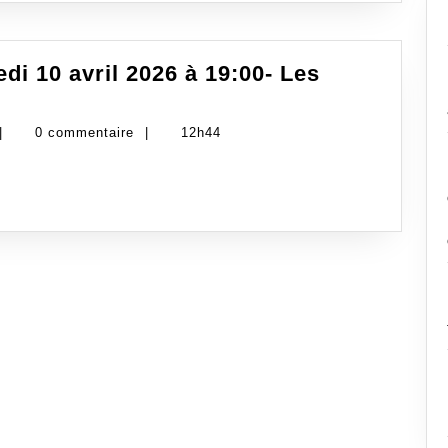
di 10 avril 2026 à 19:00- Les
administrateur-
|
0 commentaire
|
12h44
gdsa