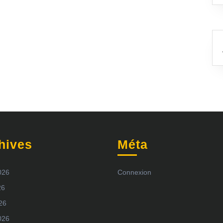
hives
Méta
2026
Connexion
26
026
026